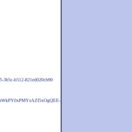
f635-3b5c-b512-821ed020cb90
FW_pnWkPY0xPMYsAZI5xOgQEE-