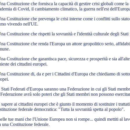
na Costituzione che fornisca la capacità di gestire crisi globali come la c
demia di Covid, il cambiamento climatico, la guerra nell'est dell'Europ
na Costituzione che prevenga le crisi interne come i conflitti sullo stato
amo vivendo nell'UE.
na Costituzione che rispetti la sovranità e l'identità culturale degli Stat
na Costituzione che renda l'Europa un attore geopolitico serio, affidabil
mune.
na Costituzione che garantisca pace, sicurezza e prosperità e sia all'alte
hieste dei cittadini europei.
na Costituzione di, da e per i Cittadini d'Europa che chiediamo di sottopo
opei.
 Stati Federati d'Europa saranno una Federazione in cui gli Stati membr
Federazione avrà solo poteri che gli Stati membri non possono esercitar
 sapere ai cittadini europei che è giunto il momento di sostituire i trattat
tituzione federale democratica: "Tutta la sovranità spetta al popolo".
elle tue mani che l'Unione Europea non si rompe... quindi mettiti al lav
 una Costituzione federale.