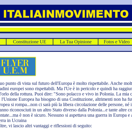
E
Constituzione UE
La Tua Opinione
Fotos e Video
suo punto di vista sul futuro dell'Europa è molto rispettabile. Anche molti 
tadini europei sono rispettabili. Ma l'Ue è in pericolo e quindi ha raggi
l'orlo della rottura. Puoi dire: "Sono polacco e vivo in Polonia. La mia
l'Unione Europea ha bisogno di una Costituzione, altrimenti non ha fu
opea si rompa...non ci sarà più la libera circolazione delle persone, né i t
anno riconosciuti in un altro Stato diverso dalla Polonia...e tante altre 
ntate...ma è non è sicuro. Nessuno si aspettava una guerra in Europa e
rra in Ucraina
ltre, vi lascio altri vantaggi e riflessioni di seguito: