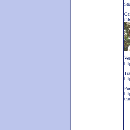
Sti
Ca
in
Ver
htt
Tra
htt
Puo
htt
tr