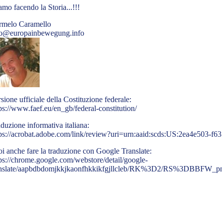
amo facendo la Storia...!!!
rmelo Caramello
fo@europainbewegung.info
sione ufficiale della Costituzione federale:
ps://www.faef.eu/en_gb/federal-constitution/
duzione informativa italiana:
ps://acrobat.adobe.com/link/review?uri=urn:aaid:scds:US:2ea4e503-
i anche fare la traduzione con Google Translate:
ps://chrome.google.com/webstore/detail/google-
anslate/aapbdbdomjkkjkaonfhkkikfgjllcleb/RK%3D2/RS%3DBB