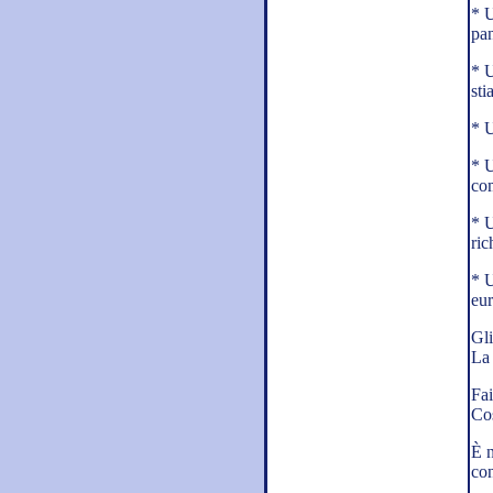
* U
pan
* U
sti
* U
* U
co
* U
ric
* U
eur
Gli
La 
Fai
Cos
È n
con