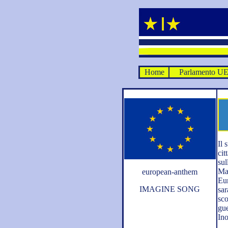
Home
Parlamento U
Il 
cit
sul
Ma 
european-anthem
Eur
IMAGINE SONG
sar
sco
gue
Ino