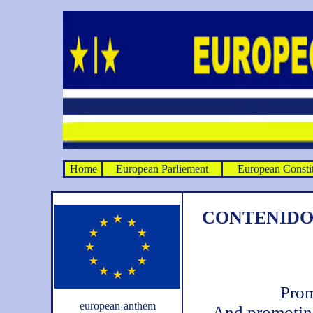
Home
European Parliement
European Constit
CONTENID
Prom
european-anthem
And promoting